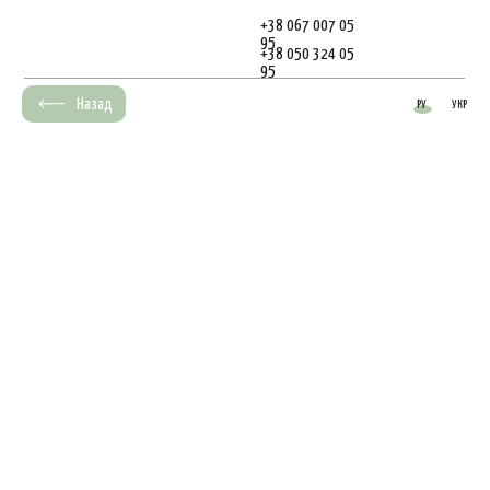
+38 067 007 05
95
+38 050 324 05
95
Назад
РУ
УКР