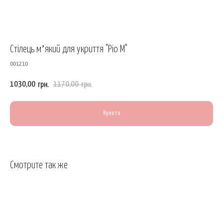
Стілець мʼякий для укриття "Ріо М"
001210
1030,00
1170,00
грн.
грн.
Купити
Смотрите так же