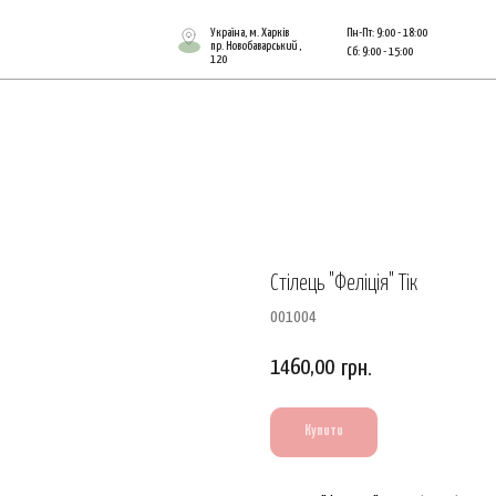
Україна, м. Харків
Пн-Пт: 9:00 - 18:00
пр. Новобаварський ,
Сб: 9:00 - 15:00
120
Стілець "Феліція" Тік
001004
1460,00
грн.
Купити