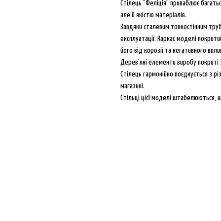
Стілець "Феліція" приваблює багать
але й якістю матеріалів.
Завдяки сталевим тонкостінним труб
експлуатації. Каркас моделі покри
його від корозії та негативного впл
Дерев'яні елементи виробу покриті 
Стілець гармонійно поєднується з рі
магазині.
Стільці цієї моделі штабелюються, щ