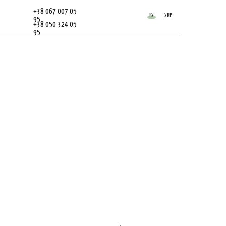
+38 067 007 05
РУ
УКР
95
+38 050 324 05
95