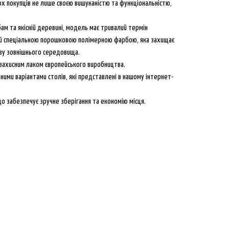
ох покупців не лише своєю вишуканістю та функціональністю,
ам та якісній деревині, модель має тривалий термін
тий спеціальною порошковою полімерною фарбою, яка захищає
иву зовнішнього середовища.
захисним лаком європейського виробництва.
зними варіантами столів, які представлені в нашому інтернет-
о забезпечує зручне зберігання та економію місця.