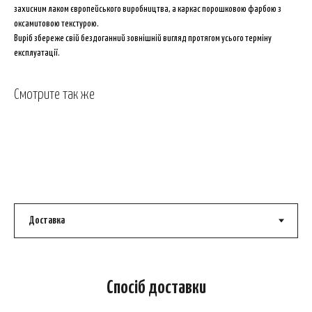
захисним лаком європейського виробництва, а каркас порошковою фарбою з
оксамитовою текстурою.
Виріб збереже свій бездоганний зовнішній вигляд протягом усього терміну
експлуатації.
Смотрите так же
Спосіб доставки