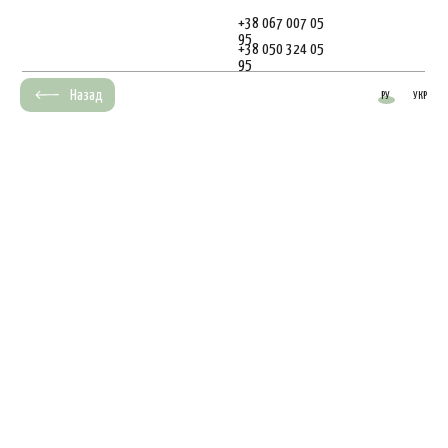
+38 067 007 05
95
+38 050 324 05
95
Назад
РУ
УКР