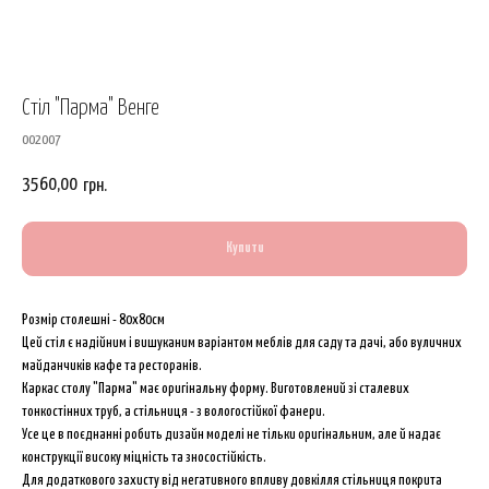
Стіл "Парма" Венге
002007
3560,00
грн.
Купити
Розмір столешні - 80х80см
Цей стіл є надійним і вишуканим варіантом меблів для саду та дачі, або вуличних
майданчиків кафе та ресторанів.
Каркас столу "Парма" має оригінальну форму. Виготовлений зі сталевих
тонкостінних труб, а стільниця - з вологостійкої фанери.
Усе це в поєднанні робить дизайн моделі не тільки оригінальним, але й надає
конструкції високу міцність та зносостійкість.
Для додаткового захисту від негативного впливу довкілля стільниця покрита