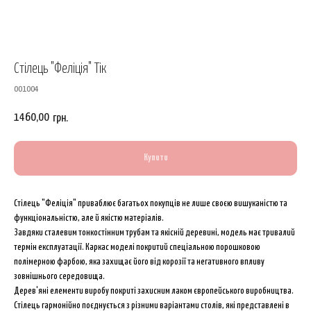
Стілець "Феліція" Тік
001004
1460,00
грн.
Купити
Стілець "Феліція" приваблює багатьох покупців не лише своєю вишуканістю та
функціональністю, але й якістю матеріалів.
Завдяки сталевим тонкостінним трубам та якісній деревині, модель має тривалий
термін експлуатації. Каркас моделі покритий спеціальною порошковою
полімерною фарбою, яка захищає його від корозії та негативного впливу
зовнішнього середовища.
Дерев'яні елементи виробу покриті захисним лаком європейського виробництва.
Стілець гармонійно поєднується з різними варіантами столів, які представлені в