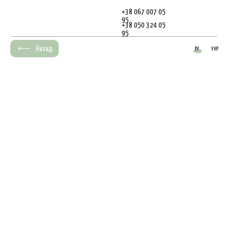
+38 067 007 05
95
+38 050 324 05
95
Назад
РУ
УКР