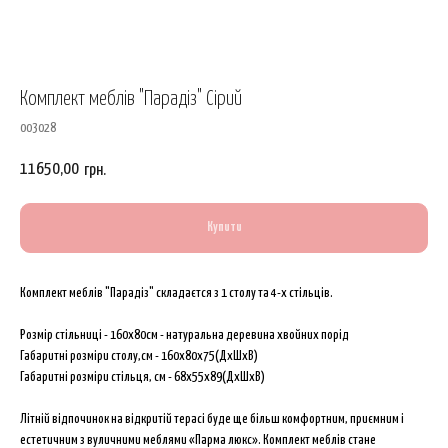
Комплект меблів "Парадіз" Сірий
003028
11650,00
грн.
Купити
Комплект меблів "Парадіз" складаєтся з 1 столу та 4-х стільців.
Розмір стільниці - 160х80см - натуральна деревина хвойних порід
Габаритні розміри столу,см - 160х80х75(ДхШхВ)
Габаритні розміри стільця, см - 68х55х89(ДхШхВ)
Літній відпочинок на відкритій терасі буде ще більш комфортним, приємним і
естетичним з вуличними меблями «Парма люкс». Комплект меблів стане