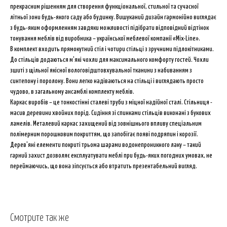
прекрасним рішенням для створення функціональної, стильної та сучасної
літньої зони будь-якого саду або будинку. Вишуканий дизайн гармонійно виглядає
з будь-яким оформленням завдяки можливості підібрати відповідний відтінок
тонування меблів від виробника – української меблевої компанії «Mix-Line».
В комплект входить прямокутний стіл і чотири стільці з зручними підлокітниками.
До стільців додаються м'які чохли для максимального комфорту гостей. Чохли
зшиті з щільної якісної вологовідштовхувальної тканини з набиванням з
синтепону і поролону. Вони легко надіваються на стільці і виглядають просто
чудово, в загальному ансамблі комплекту меблів.
Каркас виробів – це тонкостінні сталеві труби з міцної надійної сталі. Стільниця -
масив деревини хвойних порід. Сидіння зі спинками стільців виконані з букових
ламелів. Металевий каркас захищений від зовнішнього впливу спеціальним
полімерним порошковим покриттям, що запобігає появі подряпин і корозії.
Дерев'яні елементи покриті трьома шарами водонепроникного лаку – такий
гарний захист дозволяє експлуатувати меблі при будь-яких погодних умовах, не
переймаючись, що вона зіпсується або втратить презентабельний вигляд.
Смотрите так же