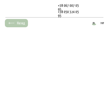
+38 067 007 05
95
+38 050 324 05
95
Назад
РУ
УКР