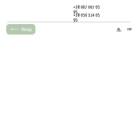
+38 067 007 05
95
+38 050 324 05
95
Назад
РУ
УКР