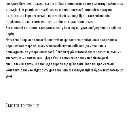
котеджу. Комплект складається із стійкого компактного столу та чотирьох/шостих
стільців. Стіл розміром 120х80 см, дозволяє невеликій компанії комфортно
розміститися і провести час в приємній обстановці. Представлені вироби
відрізняються високими експлуатаційними характеристиками.
Виготовлені з міцного сталевого каркасу і масиву натуральної деревини хвойних
порід.
Металевий каркас з тонкостінних труб покривається спеціальною полімерною
порошковою фарбою, яка має високий ступінь стійкості до механічних
пошкоджень та утворення корозії. Отвори трубчастого каркаса закриті щільними
зносостійкими заглушками. Дерев'яні елементи садових меблів покриті
спеціальним лаком, що захищає вироби від дії вологи. Завдяки цьому такий
комплект ідеально підходить для зовнішньої експлуатації за будь-яких погодних
умов.
Смотрите так же