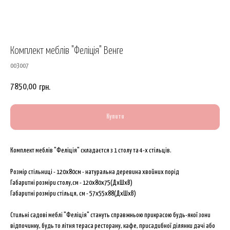
Комплект меблів "Феліція" Венге
003007
7850,00
грн.
Купити
Комплект меблів "Феліція" складаєтся з 1 столу та 4-х стільців.
Розмір стільниці - 120х80см - натуральна деревина хвойних порід
Габаритні розміри столу,см - 120х80х75(ДхШхВ)
Габаритні розміри стільця, см - 57х55х88(ДхШхВ)
Стильні садові меблі "Феліція" стануть справжньою прикрасою будь-якої зони
відпочинку, будь то літня тераса ресторану, кафе, присадибної ділянки дачі або