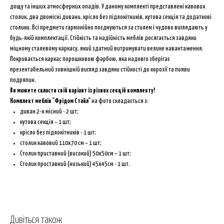
дощу та інших атмосферних опадів. У даному комплекті представлені кавових
столик, два двомісні дивани, крісло без підлокітників, кутова секція та додаткові
столики. Всі предмети гармонійно поєднуються за стилем і чудово виглядають у
будь-якій комплектації. Стійкість та надійність меблів досягається завдяки
міцному сталевому каркасу, який здатний витримувати велике навантаження.
Покривається каркас порошковою фарбою, яка надовго зберігає
презентабельний зовнішній вигляд завдяки стійкості до корозії та появи
подряпин.
Ви можете скласти свій варіант із різних секцій комплекту!
Комплект меблів "Фрідом Стайл"
на фото складається з:
диван 2-х місний - 2 шт;
кутова секція – 1 шт;
крісло без підлокітників - 1 шт;
столик кавовий 110х70 см – 1 шт;
Столик приставний (високий) 50х50см – 1 шт;
Столик приставний (низький) 45х45см - 1 шт.
Дивіться також