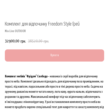
Комплект для відпочинку Freedom Style Грей
Mix-Line OUTDOOR
32900,00
36520,00
грн.
грн.
Купити
Комплект меблів "Фрідом" Свобода
– новинка із серії виробів для відпочинку
просто неба. Комплект ідеально підходить для відпочинку поза приміщенням, на
терасі, під навісом, парасолькою або просто в тіні дерева просто неба. Сидячи на
зручному дивані ви можете читати книгу, пити каву, курити кальян, відпочивати з
родиною та друзями. Максимальний комфорт під час відпочинку забезпечують
м'які подушки з пінополіуретану. У разі встановлення комплекту просто неба ви
можете придбати окремо спеціальний тент для накриття та захисту комплекту від