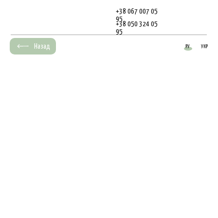
+38 067 007 05
95
+38 050 324 05
95
Назад
РУ
УКР