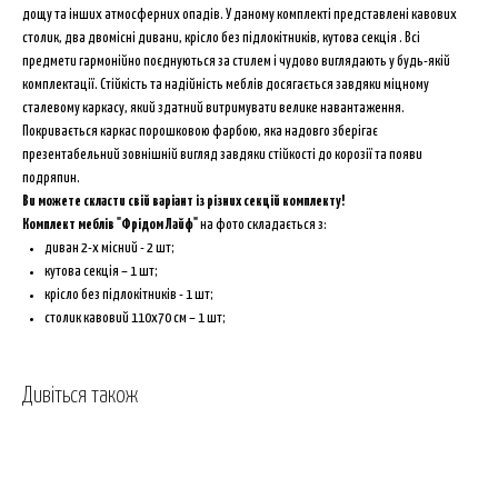
дощу та інших атмосферних опадів. У даному комплекті представлені кавових
столик, два двомісні дивани, крісло без підлокітників, кутова секція . Всі
предмети гармонійно поєднуються за стилем і чудово виглядають у будь-якій
комплектації. Стійкість та надійність меблів досягається завдяки міцному
сталевому каркасу, який здатний витримувати велике навантаження.
Покривається каркас порошковою фарбою, яка надовго зберігає
презентабельний зовнішній вигляд завдяки стійкості до корозії та появи
подряпин.
Ви можете скласти свій варіант із різних секцій комплекту!
Комплект меблів "Фрідом Лайф"
на фото складається з:
диван 2-х місний - 2 шт;
кутова секція – 1 шт;
крісло без підлокітників - 1 шт;
столик кавовий 110х70 см – 1 шт;
Дивіться також