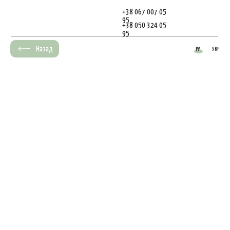
+38 067 007 05
95
+38 050 324 05
95
Назад
РУ
УКР