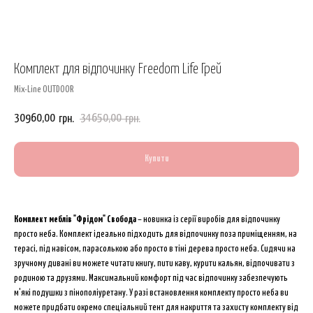
Комплект для відпочинку Freedom Life Грей
Mix-Line OUTDOOR
30960,00
34650,00
грн.
грн.
Купити
Комплект меблів "Фрідом" Свобода
– новинка із серії виробів для відпочинку
просто неба. Комплект ідеально підходить для відпочинку поза приміщенням, на
терасі, під навісом, парасолькою або просто в тіні дерева просто неба. Сидячи на
зручному дивані ви можете читати книгу, пити каву, курити кальян, відпочивати з
родиною та друзями. Максимальний комфорт під час відпочинку забезпечують
м'які подушки з пінополіуретану. У разі встановлення комплекту просто неба ви
можете придбати окремо спеціальний тент для накриття та захисту комплекту від