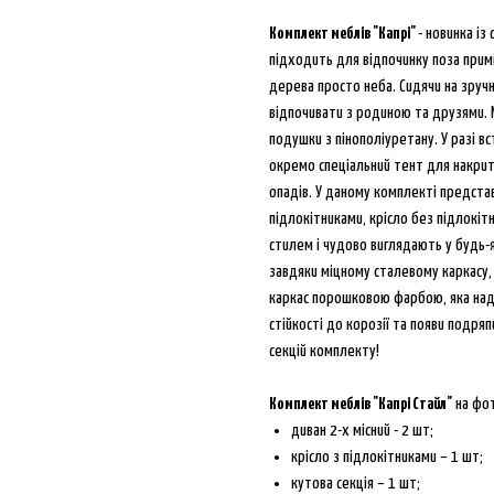
Комплект меблів "Капрі"
- новинка із
підходить для відпочинку поза примі
дерева просто неба. Сидячи на зручн
відпочивати з родиною та друзями. 
подушки з пінополіуретану. У разі 
окремо спеціальний тент для накри
опадів. У даному комплекті представ
підлокітниками, крісло без підлокіт
стилем і чудово виглядають у будь-як
завдяки міцному сталевому каркасу,
каркас порошковою фарбою, яка надо
стійкості до корозії та появи подря
секцій комплекту!
Комплект меблів "Капрі Стайл"
на фот
диван 2-х місний - 2 шт;
крісло з підлокітниками – 1 шт;
кутова секція – 1 шт;