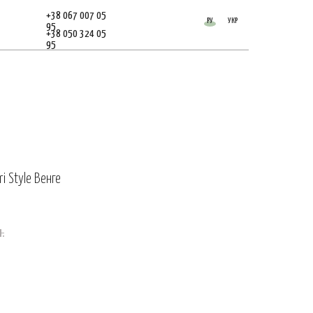
+38 067 007 05
РУ
УКР
95
+38 050 324 05
95
i Style Венге
.