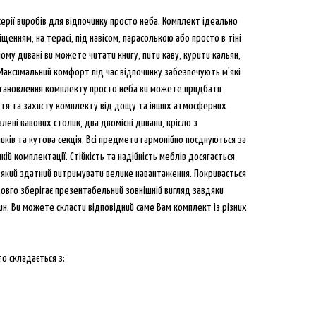
 серії виробів для відпочинку просто неба. Комплект ідеально
щенням, на терасі, під навісом, парасолькою або просто в тіні
ому дивані ви можете читати книгу, пити каву, курити кальян,
Максимальний комфорт під час відпочинку забезпечують м'які
встановлення комплекту просто неба ви можете придбати
ття та захисту комплекту від дощу та інших атмосферних
лені кавових столик, два двомісні дивани, крісло з
ників та кутова секція. Всі предмети гармонійно поєднуються за
ій комплектації. Стійкість та надійність меблів досягається
 який здатний витримувати велике навантаження. Покривається
вго зберігає презентабельний зовнішній вигляд завдяки
пин. Ви можете скласти відповідний саме Вам комплект із різних
о складається з: