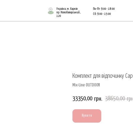
Україна, м. Харків
Пн-Пт: 9:00 - 18:00
пр. Новобаварський ,
Сб: 9:00 - 15:00
120
Комплект для відпочинку Capr
Mix-Line OUTDOOR
33350,00
38650,00
грн.
грн
Купити