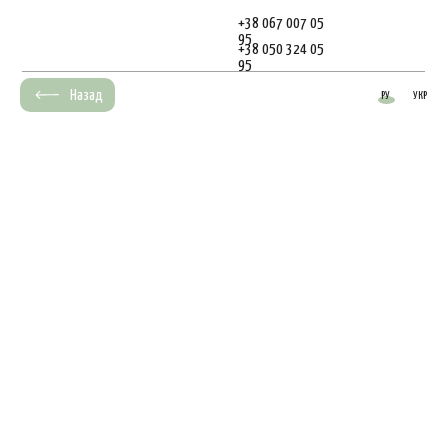
+38 067 007 05
95
+38 050 324 05
95
Назад
РУ
УКР