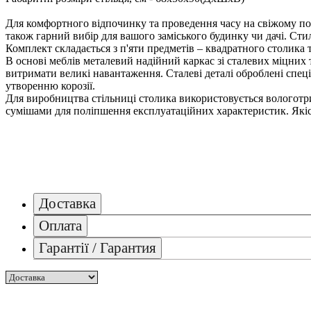
Для комфортного відпочинку та проведення часу на свіжому пові
також гарний вибір для вашого заміського будинку чи дачі. Ст
Комплект складається з п'яти предметів – квадратного столика 
В основі меблів металевий надійний каркас зі сталевих міцних т
витримати великі навантаження. Сталеві деталі оброблені спец
утворенню корозії.
Для виробництва стільниці столика використовується вологотри
сумішами для поліпшення експлуатаційних характеристик. Якісне
Доставка
Оплата
Гарантії / Гарантия