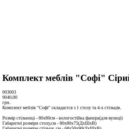
Комплект меблів "Софі" Сіри
003003
9040,00
грн.
Комплект меблів "Софі" складаєтся з 1 столу та 4-х стільців.
Розмір стільниці - 80х80см - вологостійка фанера(для вулиці)
Габаритні розміри столу,см - 80х80х75(ДхШхВ)
Габаритні розміри стільця, см - 68х50х90(ДхШхВ)