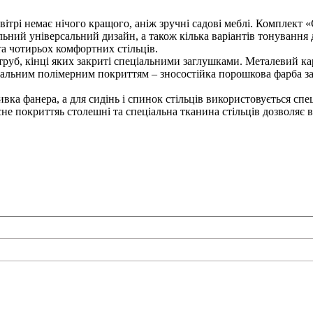
трі немає нічого кращого, аніж зручні садові меблі. Комплект «С
ильний універсальний дизайн, а також кілька варіантів тонування
та чотирьох комфортних стільців.
руб, кінці яких закриті спеціальними заглушками. Металевий карк
іальним полімерним покриттям – зносостійка порошкова фарба за
вка фанера, а для сидінь і спинок стільців використовується с
 покриттяь столешні та спеціальна тканина стільців дозволяє ви