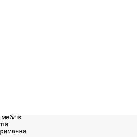
 меблів
тія
отримання