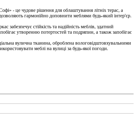
офі» - це чудове рішення для облаштування літніх терас, а
 дозволяють гармонійно доповнити меблями будь-який інтер'єр.
ас забезпечує стійкість та надійність меблів, здатний
побігає утворенню потертостей та подряпин, а також запобігає
пеціальна вулична тканина, оброблена вологовідштовхувальними
користовувати меблі на вулиці за будь-якої погоди.