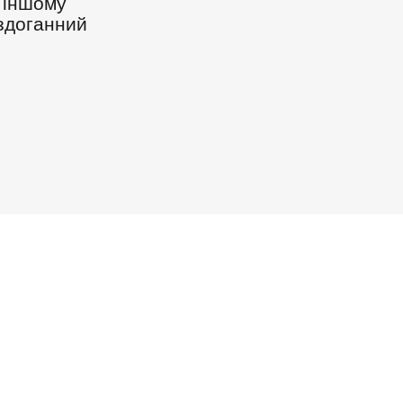
В іншому
здоганний