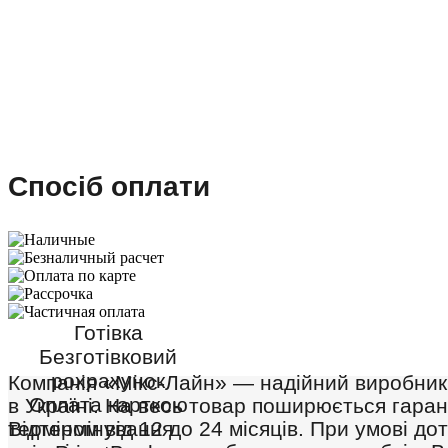
Спосіб оплати
Готівка
Безготівковий
рохрахунок
Компанія «Мікс-Лайн» — надійний виробник
Оплата карткою
в Україні
. На весь товар поширюється гаран
терміном від 12 до 24 місяців. При умові д
Відтермінування